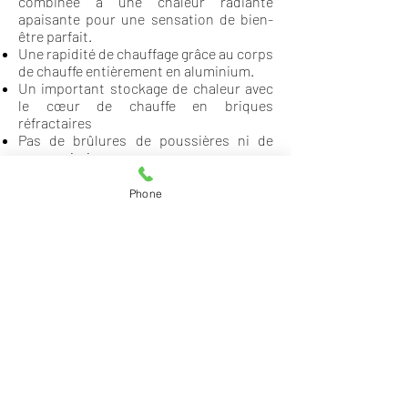
combinée
à une chaleur radiante
apaisante pour une sensation de bien-
être parfait.
Une rapidité de chauffage grâce au corps
de chauffe entièrement en aluminium.
Un important stockage de chaleur avec
le cœur de chauffe en briques
réfractaires
Pas de brûlures de poussières ni de
murs noircis
Protection multiple contre une
surchauffe avec un maximum de sécurité
Phone
Pas d’odeur ou de bruits de dilatation
Revêtement de surface robuste et
écologique avec une poudre sans
solvant
Sans entretien
et longue durée de vie de
la puissance de chauffage sans
altération avec le temps
Montage mural rapide et très facile avec
ajustement possible